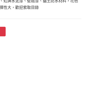
、虹牌水泥漆、壁癌漆、貓王防水材料，花色
擇性大，歡迎索取目錄